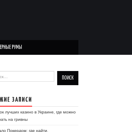
ЕРНЫЕ РУМЫ
и:
ЖИЕ ЗАПИСИ
ок лучших казино в Украине, где можно
рать на гривны
ало Покердом: где найти,