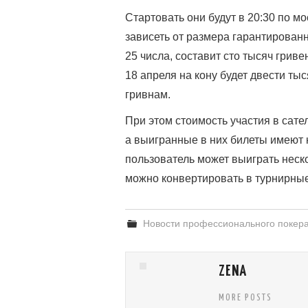
Стартовать они будут в 20:30 по м
зависеть от размера гарантированно
25 числа, составит сто тысяч гриве
18 апреля на кону будет двести тыс
гривнам.
При этом стоимость участия в сател
а выигранные в них билеты имеют 
пользователь может выиграть нескол
можно конвертировать в турнирные
Новости профессионального покер
ZENA
MORE POSTS