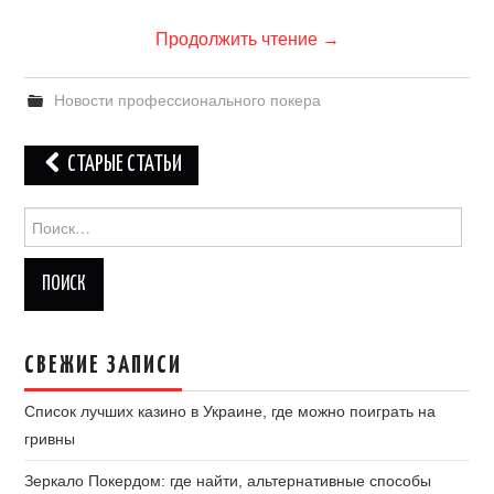
Продолжить чтение
→
Новости профессионального покера
Навигация
СТАРЫЕ СТАТЬИ
по
Найти:
записям
СВЕЖИЕ ЗАПИСИ
Список лучших казино в Украине, где можно поиграть на
гривны
Зеркало Покердом: где найти, альтернативные способы