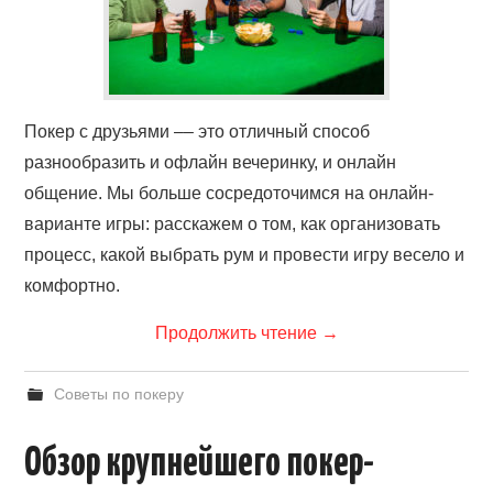
Покер с друзьями –– это отличный способ
разнообразить и офлайн вечеринку, и онлайн
общение. Мы больше сосредоточимся на онлайн-
варианте игры: расскажем о том, как организовать
процесс, какой выбрать рум и провести игру весело и
комфортно.
Продолжить чтение
→
Советы по покеру
Обзор крупнейшего покер-