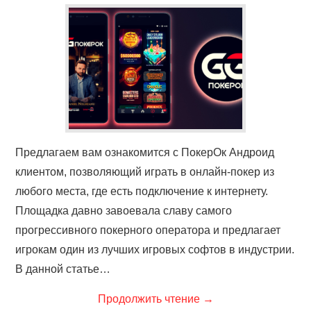
Предлагаем вам ознакомится с ПокерОк Андроид
клиентом, позволяющий играть в онлайн-покер из
любого места, где есть подключение к интернету.
Площадка давно завоевала славу самого
прогрессивного покерного оператора и предлагает
игрокам один из лучших игровых софтов в индустрии.
В данной статье…
Продолжить чтение
→