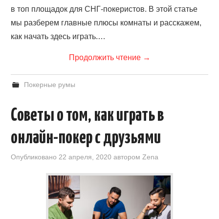
в топ площадок для СНГ-покеристов. В этой статье
мы разберем главные плюсы комнаты и расскажем,
как начать здесь играть.…
Продолжить чтение
→
Покерные румы
Советы о том, как играть в
онлайн-покер с друзьями
Опубликовано
22 апреля, 2020
автором
Zena