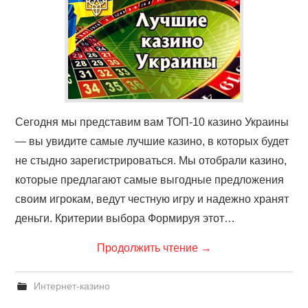
ПОКЕРНЫЕ РУМЫ
Сегодня мы представим вам ТОП-10 казино Украины
— вы увидите самые лучшие казино, в которых будет
не стыдно зарегистрироваться. Мы отобрали казино,
которые предлагают самые выгодные предложения
своим игрокам, ведут честную игру и надежно хранят
деньги. Критерии выбора Формируя этот…
Продолжить чтение
→
Интернет-казино