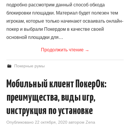
подробно рассмотрим данный способ обхода
блокировки площадки. Материал будет полезен тем
игрокам, которые только начинают осваивать онлайн-
покер и выбрали Покердом в качестве своей
основной площадки для…
Продолжить чтение
→
Покерные румы
Мобильный клиент ПокерОк:
преимущества, виды игр,
инструкция по установке
Опубликовано
22 октября, 2020
автором
Zena