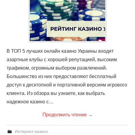
В ТОП 5 лучших онлайн казино Украины входят
азартные клубы с хорошей репутацией, высоким
трафиком, огромным выбором развлечений.
Большинство из них предоставляют бесплатный
доступ к десктопной и портативной версиям игрового
клиента. Из обзора вы узнаете, как выбрать
надежное казино с…
Продолжить чтение
→
Интернет-казино