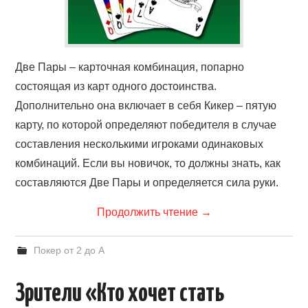
Две Пары – карточная комбинация, попарно
состоящая из карт одного достоинства.
Дополнительно она включает в себя Кикер – пятую
карту, по которой определяют победителя в случае
составления несколькими игроками одинаковых
комбинаций. Если вы новичок, то должны знать, как
составляются Две Пары и определяется сила руки.
Продолжить чтение
→
Покер от 2 до А
Зрители «Кто хочет стать