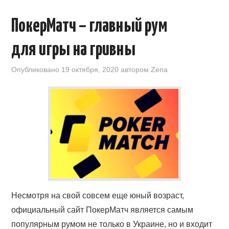
ПокерМатч – главный рум
для игры на гривны
Опубликовано
19 октября, 2020
автором
Zena
Несмотря на свой совсем еще юный возраст,
официальный сайт ПокерМатч является самым
популярным румом не только в Украине, но и входит