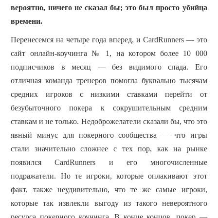
вероятно, ничего не сказал бы; это был просто убийца
ПОКЕРНЫЕ РУМЫ
времени.
Перенесемся на четыре года вперед, и CardRunners — это
сайт онлайн-коучинга № 1, на котором более 10 000
подписчиков в месяц — без видимого спада.
Его
отличная команда тренеров помогла буквально тысячам
средних игроков с низкими ставками перейти от
безубыточного покера к сокрушительным средним
ставкам и не только.
Недоброжелатели сказали бы, что это
явный минус для покерного сообщества — что игры
стали значительно сложнее с тех пор, как на рынке
появился CardRunners и его многочисленные
подражатели.
Но те игроки, которые оплакивают этот
факт, также неудивительно, что те же самые игроки,
которые так извлекли выгоду из такого невероятного
ресурса покерного коучинга.
В конце концов, покер —