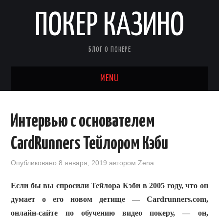
ПОКЕР КАЗИНО
БЛОГ О ПОКЕРЕ
MENU
НОВОСТИ ПОКЕРА
Интервью с основателем
СОВЕТЫ ПО ПОКЕРУ
CardRunners Тейлором Кэби
СТРАТЕГИИ
Опубликовано
8 января, 2019
автором
Zena
ПЕРСОНАЛИИ
Если бы вы спросили Тейлора Кэби в 2005 году, что он
думает о его новом детище — Cardrunners.com,
ПОКЕР ОТ 2 ДО А
онлайн-сайте по обучению видео покеру, — он,