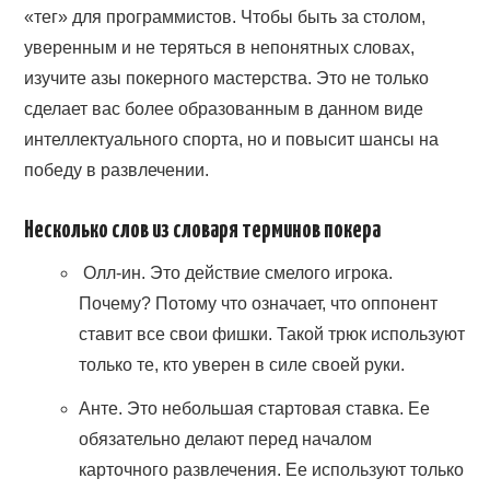
«тег» для программистов. Чтобы быть за столом,
ПОКЕРНЫЕ РУМЫ
уверенным и не теряться в непонятных словах,
изучите азы покерного мастерства. Это не только
сделает вас более образованным в данном виде
интеллектуального спорта, но и повысит шансы на
победу в развлечении.
Несколько слов из словаря терминов покера
Олл-ин. Это действие смелого игрока.
Почему? Потому что означает, что оппонент
ставит все свои фишки. Такой трюк используют
только те, кто уверен в силе своей руки.
Анте. Это небольшая стартовая ставка. Ее
обязательно делают перед началом
карточного развлечения. Ее используют только