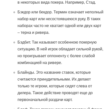
в некоторых вида покера. Например, Стад.
Бэкдор или бекдор. Термин означает неполный
набор карт или несостоявшеюся руку. В таких
наборах часто не хватает одной или двух карт
– терна и ривера.
Бэдбит. Так называют особенною покерную
ситуацию. В ней игрок обладает сильной рукой,
но проигрывает оппоненту с более слабой
комбинацией на ривере.
Блайнды. Это название ставок, которые
считаются принудительными. Их делают
только те игроки, которые сидят слева от
дилера. Такое действие проводят еще до
первоначальной раздачи карт.