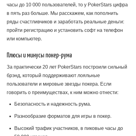
часы до 10 000 пользователей, то у PokerStars цифра
ПОКЕРНЫЕ РУМЫ
в пять раз больше. Мы расскажем, как пополнить
ряды счастливчиков и заработать реальные деньги:
пройти регистрацию и установить софт на телефон
или компьютер.
Плюсы и минусы покер-рума
За практически 20 лет PokerStars построили сильный
брэнд, который поддерживают лояльные
пользователи и мировые звезды покера. Если
говорить о преимуществах, к ним можно отнести:
Безопасность и надежность рума.
Разнообразие форматов для игры в покер.
Высокий трафик участников, в пиковые часы до