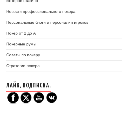
Интернет-казино
Новости профессионального покера
Персональные блоги и персоналии игроков
Покер от 2 до А
Покерные румы
Советы по покеру
Стратегии покера
ЛАЙК, ПОДПИСКА.