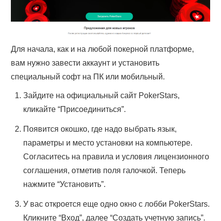
Для начала, как и на любой покерной платформе,
вам нужно завести аккаунт и установить
специальный софт на ПК или мобильный.
Зайдите на официальный сайт PokerStars,
кликайте “Присоединиться”.
Появится окошко, где надо выбрать язык,
параметры и место установки на компьютере.
Согласитесь на правила и условия лицензионного
соглашения, отметив поля галочкой. Теперь
нажмите “Установить”.
У вас откроется еще одно окно с лобби PokerStars.
Кликните “Вход”, далее “Создать учетную запись”.