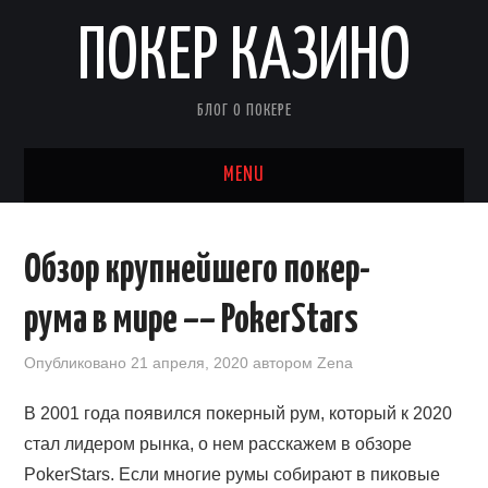
ПОКЕР КАЗИНО
БЛОГ О ПОКЕРЕ
MENU
НОВОСТИ ПОКЕРА
Обзор крупнейшего покер-
СОВЕТЫ ПО ПОКЕРУ
рума в мире –– PokerStars
СТРАТЕГИИ
Опубликовано
21 апреля, 2020
автором
Zena
ПЕРСОНАЛИИ
В 2001 года появился покерный рум, который к 2020
стал лидером рынка, о нем расскажем в обзоре
ПОКЕР ОТ 2 ДО А
PokerStars. Если многие румы собирают в пиковые