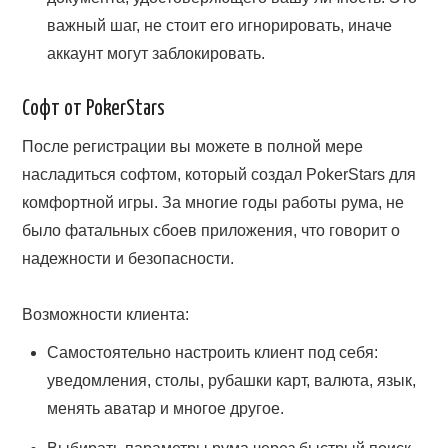
важный шаг, не стоит его игнорировать, иначе
аккаунт могут заблокировать.
Софт от PokerStars
После регистрации вы можете в полной мере
насладиться софтом, который создал PokerStars для
комфортной игры. За многие годы работы рума, не
было фатальных сбоев приложения, что говорит о
надежности и безопасности.
Возможности клиента:
Самостоятельно настроить клиент под себя:
уведомления, столы, рубашки карт, валюта, язык,
менять аватар и многое другое.