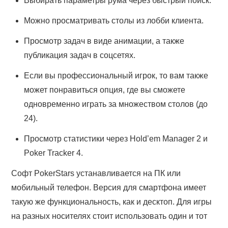
Выбирать параметры рума через быстрый поиск.
Можно просматривать столы из лобби клиента.
Просмотр задач в виде анимации, а также
публикация задач в соцсетях.
Если вы профессиональный игрок, то вам также
может понравиться опция, где вы сможете
одновременно играть за множеством столов (до
24).
Просмотр статистики через Hold’em Manager 2 и
Poker Tracker 4.
Софт PokerStars устанавливается на ПК или
мобильный телефон. Версия для смартфона имеет
такую же функциональность, как и десктоп. Для игры
на разных носителях стоит использовать один и тот