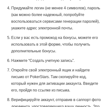
Придумайте логин (не менее 4 символов), пароль
(как можно более надежный, попробуйте
воспользоваться сервисами генерации паролей),
укажите адрес электронной почты.
Если у вас есть промокод на бонусы, можете его
использовать в этой форме, чтобы получить
дополнительные бонусы.
Нажмите “Создать учетную запись”.
Откройте свой электронный ящик и найдите
письмо от PokerStars. Там скопируйте код,
который нужен для активации аккаунта. Введите
его, пройдя по ссылке из письма.
Верифицируйте аккаунт, отправив в саппорт фото
документа, удостоверяющего вашу личность. Это