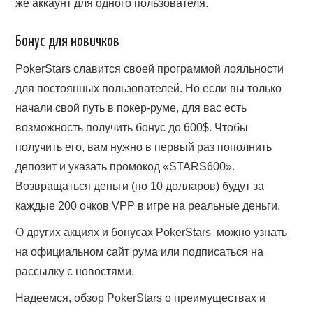
же аккаунт для одного пользователя.
Бонус для новичков
PokerStars славится своей программой лояльности
для постоянных пользователей. Но если вы только
начали свой путь в покер-руме, для вас есть
возможность получить бонус до 600$. Чтобы
получить его, вам нужно в первый раз пополнить
депозит и указать промокод «STARS600».
Возвращаться деньги (по 10 долларов) будут за
каждые 200 очков VPP в игре на реальные деньги.
О других акциях и бонусах PokerStars можно узнать
на официальном сайт рума или подписаться на
рассылку с новостями.
Надеемся, обзор PokerStars о преимуществах и