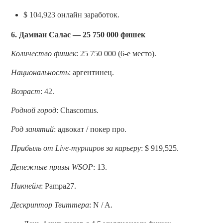
$ 104,923 онлайн заработок.
6. Дамиан Салас — 25 750 000 фишек
Количество фишек
: 25 750 000 (6-е место).
Национальность
: аргентинец.
Возраст
: 42.
Родной город
: Chascomus.
Род занятий
: адвокат / покер про.
Прибыль от Live-турниров за карьеру
: $ 919,525.
Денежные призы WSOP
: 13.
Никнейм
: Pampa27.
Дескриптор Твиттера
: N / A.