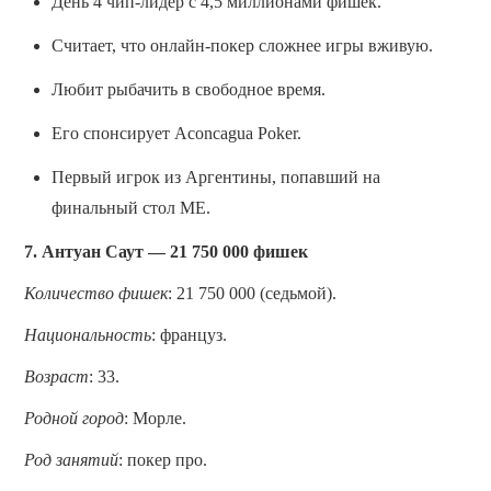
День 4 чип-лидер с 4,5 миллионами фишек.
Считает, что онлайн-покер сложнее игры вживую.
Любит рыбачить в свободное время.
Его спонсирует Aconcagua Poker.
Первый игрок из Аргентины, попавший на
финальный стол ME.
7. Антуан Саут — 21 750 000 фишек
Количество фишек
: 21 750 000 (седьмой).
Национальность
: француз.
Возраст
: 33.
Родной город
: Морле.
Род занятий
: покер про.