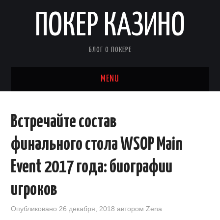
ПОКЕР КАЗИНО
БЛОГ О ПОКЕРЕ
MENU
НОВОСТИ ПОКЕРА
Встречайте состав
СОВЕТЫ ПО ПОКЕРУ
финального стола WSOP Main
СТРАТЕГИИ
Event 2017 года: биографии
ПЕРСОНАЛИИ
игроков
ПОКЕР ОТ 2 ДО А
Опубликовано
26 декабря, 2018
автором
Zena