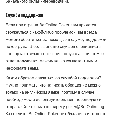
банального онлайн-переводчика.
Служба поддержки
Если при игре на BetOnline Poker вам придется
столкнуться с какой-либо проблемой, вы всегда
можете обратиться за помощью в службу поддержки
покер-рума. В большинстве случаев специалисты
саппорта отвечают в течение получаса, при этом их
ответ получается максимально компетентным и
информативным.
Каким образом связаться со службой поддержки?
Нужно понимать, что написать обращение можно
только на английском языке, поэтому в случае
необходимости используйте онлайн-переводчик и
отправляйте письмо по адресу poker@BetOnline.ag.
Как видите, BetOnline Poker не обладает в интернете