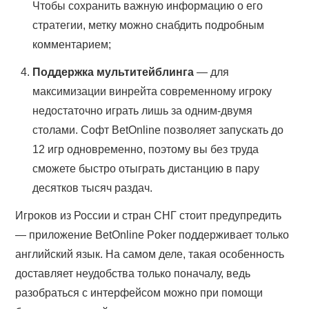
Чтобы сохранить важную информацию о его
стратегии, метку можно снабдить подробным
комментарием;
Поддержка мультитейблинга
— для
максимизации винрейта современному игроку
недостаточно играть лишь за одним-двумя
столами. Софт BetOnline позволяет запускать до
12 игр одновременно, поэтому вы без труда
сможете быстро отыграть дистанцию в пару
десятков тысяч раздач.
Игроков из России и стран СНГ стоит предупредить
— приложение BetOnline Poker поддерживает только
английский язык. На самом деле, такая особенность
доставляет неудобства только поначалу, ведь
разобраться с интерфейсом можно при помощи