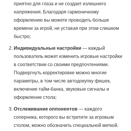
приятно для глаза и не создает излишнего
напряжения. Благодаря гармоничному
оформлению вы можете проводить больше
времени за игрой, не уставая при этом слишком
быстро;
Индивидуальные настройки
— каждый
пользователь может изменить игровые настройки
в соответствии со своими предпочтениями.
Подвергнуть корректировке можно многие
параметры, в том числе автодокупку фишек,
включение тайм-банка, звуковые сигналы и
оформление стола;
Отслеживание оппонентов
— каждого
соперника, которого вы встретите за игровым
столом, можно обозначить специальной меткой.