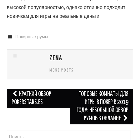
высокой популярностью, однако отлично подходит
новичкам для игры на реальные деньги.
Покерные румы
ZENA
MORE POSTS
Навигация
КРАТКИЙ ОБЗОР
ТОПОВЫЕ КОМНАТЫ ДЛЯ
по
POKERSTARS.ES
ИГРЫ В ПОКЕР В 2019
ГОДУ: НЕБОЛЬШОЙ ОБЗОР
записям
РУМОВ В ОНЛАЙНЕ
Найти: