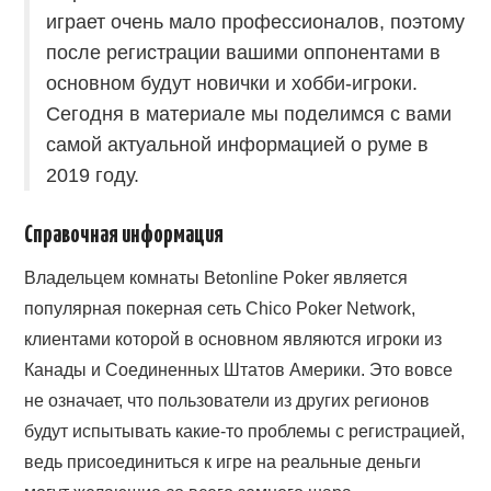
играет очень мало профессионалов, поэтому
после регистрации вашими оппонентами в
основном будут новички и хобби-игроки.
Сегодня в материале мы поделимся с вами
самой актуальной информацией о руме в
2019 году.
Справочная информация
Владельцем комнаты Betonline Poker является
популярная покерная сеть Chico Poker Network,
клиентами которой в основном являются игроки из
Канады и Соединенных Штатов Америки. Это вовсе
не означает, что пользователи из других регионов
будут испытывать какие-то проблемы с регистрацией,
ведь присоединиться к игре на реальные деньги