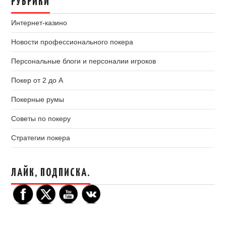
РУБРИКИ
Интернет-казино
Новости профессионального покера
Персональные блоги и персоналии игроков
Покер от 2 до А
Покерные румы
Советы по покеру
Стратегии покера
ЛАЙК, ПОДПИСКА.