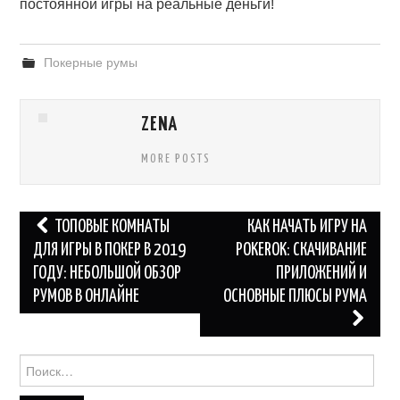
постоянной игры на реальные деньги!
Покерные румы
ZENA
MORE POSTS
Навигация
ТОПОВЫЕ КОМНАТЫ
КАК НАЧАТЬ ИГРУ НА
по
ДЛЯ ИГРЫ В ПОКЕР В 2019
POKEROK: СКАЧИВАНИЕ
ГОДУ: НЕБОЛЬШОЙ ОБЗОР
ПРИЛОЖЕНИЙ И
записям
РУМОВ В ОНЛАЙНЕ
ОСНОВНЫЕ ПЛЮСЫ РУМА
Найти: