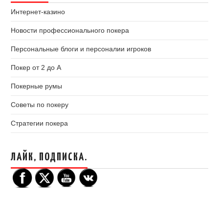
Интернет-казино
Новости профессионального покера
Персональные блоги и персоналии игроков
Покер от 2 до А
Покерные румы
Советы по покеру
Стратегии покера
ЛАЙК, ПОДПИСКА.