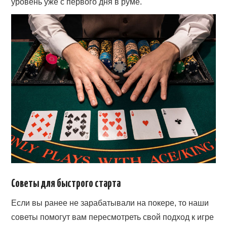
уровень уже с первого дня в руме.
Советы для быстрого старта
Если вы ранее не зарабатывали на покере, то наши
советы помогут вам пересмотреть свой подход к игре