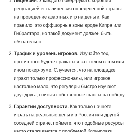
Лицензия.
У каждого покер-рума с хорошей
репутацией есть лицензия определенной страны
на проведение азартных игр на деньги. Как
правило, это оффшорные зоны вроде Кипра или
Гибралтара, но такой документ должен быть
обязательно.
Трафик и уровень игроков.
Изучайте тех,
против кого будете сражаться за столом в том или
ином покер-руме. Случается, что на площадке
играют только профессионалы, или игроков
настолько мало, что регуляры быстро изучают
друг друга, снижая собственные шансы на победу.
Гарантии доступности.
Как только начнете
играть на реальные деньги в России или другой
соседней стране, поймете, что подобные ресурсы
часто сталкиваются с проблемой блокировки