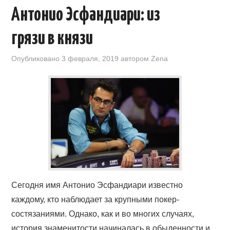
Антонио Эсфандиари: из
грязи в князи
Опубликовано
3 февраля, 2019
автором
Zena
Сегодня имя Антонио Эсфандиари известно
каждому, кто наблюдает за крупными покер-
состязаниями. Однако, как и во многих случаях,
история знаменитости начиналась в обыденности и