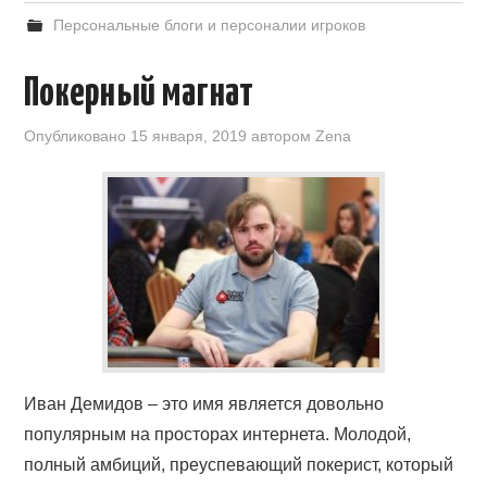
Персональные блоги и персоналии игроков
Покерный магнат
Опубликовано
15 января, 2019
автором
Zena
Иван Демидов – это имя является довольно
популярным на просторах интернета. Молодой,
полный амбиций, преуспевающий покерист, который