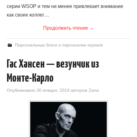
серии WSOP и тем ни менее привлекает внимание
как своих коллег…
Продолжить чтение
→
Персональные блоги и персоналии игроков
Гас Хансен — везунчик из
Монте-Карло
Опубликовано
20 января, 2019
автором
Zena