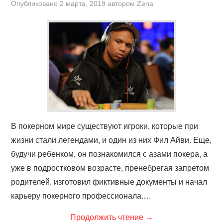
Опубликовано
2 марта, 2019
автором
Zena
ПОКЕРНЫЕ РУМЫ
В покерном мире существуют игроки, которые при
жизни стали легендами, и один из них Фил Айви. Еще,
будучи ребенком, он познакомился с азами покера, а
уже в подростковом возрасте, пренебрегая запретом
родителей, изготовил фиктивные документы и начал
карьеру покерного профессионала.…
Продолжить чтение
→