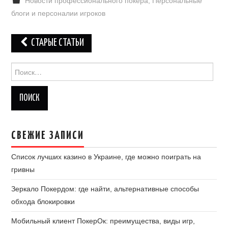
Новости профессионального покера
,
Персональные
блоги и персоналии игроков
Навигация
СТАРЫЕ СТАТЬИ
по
Найти:
записям
СВЕЖИЕ ЗАПИСИ
Список лучших казино в Украине, где можно поиграть на
гривны
Зеркало Покердом: где найти, альтернативные способы
обхода блокировки
Мобильный клиент ПокерОк: преимущества, виды игр,