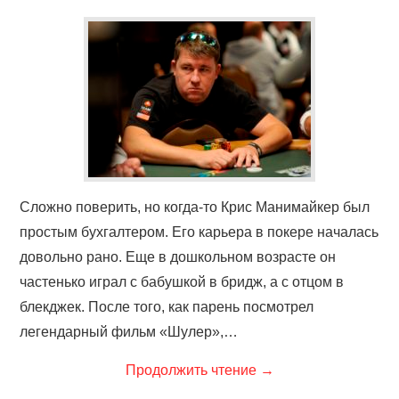
Сложно поверить, но когда-то Крис Манимайкер был
простым бухгалтером. Его карьера в покере началась
довольно рано. Еще в дошкольном возрасте он
частенько играл с бабушкой в бридж, а с отцом в
блекджек. После того, как парень посмотрел
легендарный фильм «Шулер»,…
Продолжить чтение
→