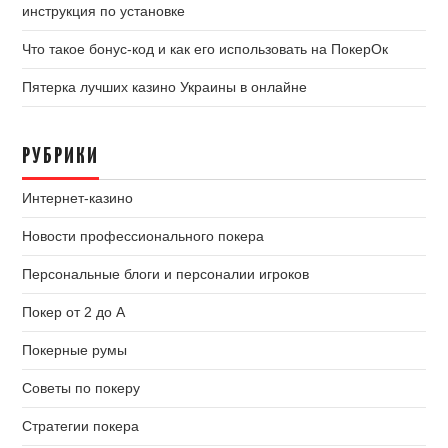
инструкция по установке
Что такое бонус-код и как его использовать на ПокерОк
Пятерка лучших казино Украины в онлайне
РУБРИКИ
Интернет-казино
Новости профессионального покера
Персональные блоги и персоналии игроков
Покер от 2 до А
Покерные румы
Советы по покеру
Стратегии покера