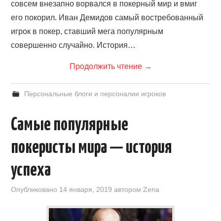
совсем внезапно ворвался в покерный мир и вмиг
его покорил. Иван Демидов самый востребованный
игрок в покер, ставший мега популярным
совершенно случайно. История…
Продолжить чтение
→
Персональные блоги и персоналии игроков
Самые популярные
покеристы мира — история
успеха
Опубликовано
14 января, 2019
автором
Zena